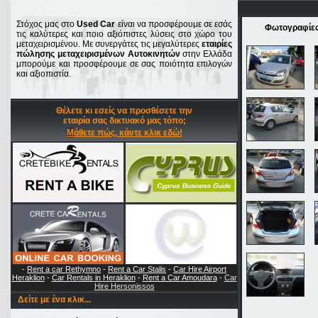
Στόχος μας στο
Used Car
είναι να προσφέρουμε σε εσάς
Φωτογραφίες
τις καλύτερες και ποιο αξιόπιστες λύσεις στο χώρο του
μεταχειρισμένου. Με συνεργάτες τις μεγαλύτερες
εταιρίες
πώλησης μεταχειρισμένων Αυτοκινητών
στην Ελλάδα
μπορούμε και προσφέρουμε σε σας ποιότητα επιλογών
και αξιοπιστία.
Θέλετε κι εσείς να προσθέσετε την
εταιρία σας δικτυακό μας τόπο;
Μάθετε πώς, κάντε κλικ εδώ!
-
Rent a car Rethymno
-
Rent a Car Stalis
-
Car Hire Airport
Heraklion
-
Car Rentals in Heraklion
-
Rent a Car Amoudara
-
Car
Hire Hersonissos
Δείτε με ένα κλικ...