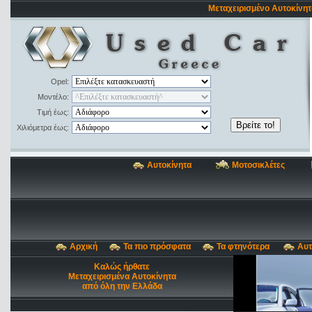
Μεταχειρισμένο Αυτοκίνητ
Opel:
Μοντέλο:
Τιμή έως:
Χιλιόμετρα έως:
Αυτοκίνητα
Μοτοσικλέτες
Αρχική
Τα πιο πρόσφατα
Τα φτηνότερα
Αυτ
Καλώς ήρθατε
Μεταχειρισμένα Αυτοκίνητα
από όλη την Ελλάδα